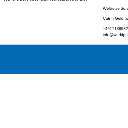
Weltreise du
Catrin Geldm
+491713893
info@worldpe